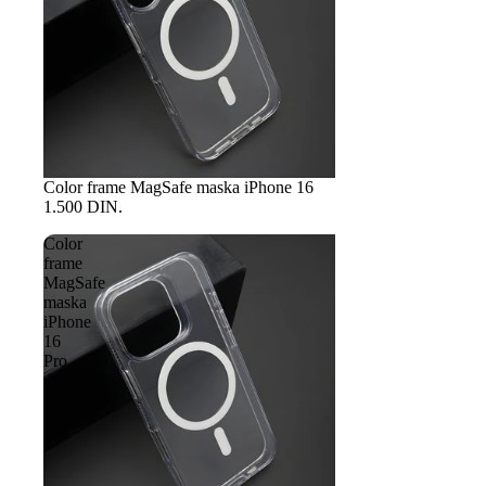
Color frame MagSafe maska iPhone 16
1.500 DIN.
Color
frame
MagSafe
maska
iPhone
16
Pro