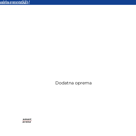
onalna montaža!
onalna montaža!
Dodatna oprema