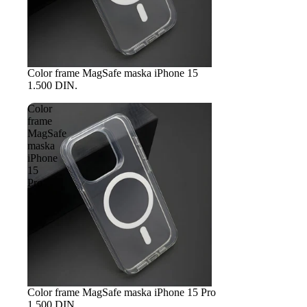
Color frame MagSafe maska iPhone 15
1.500 DIN.
Color
frame
MagSafe
maska
iPhone
15
Pro
Color frame MagSafe maska iPhone 15 Pro
1.500 DIN.