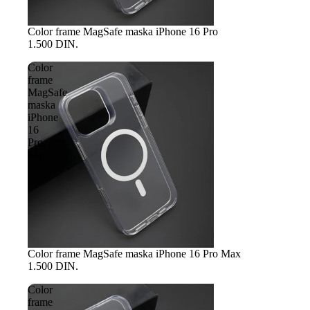
Color frame MagSafe maska iPhone 16 Pro
1.500 DIN.
Color
frame
MagSafe
maska
iPhone
16
Pro
Max
Color frame MagSafe maska iPhone 16 Pro Max
1.500 DIN.
Color
frame