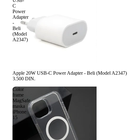
USB-
C
Power
Adapter
-
Beli
(Model
A2347)
Apple 20W USB-C Power Adapter - Beli (Model A2347)
3.500 DIN.
Color
frame
MagSafe
maska
iPhone
15