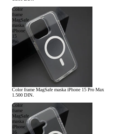
Color
frame
MagSafe
maska
iPhone
15
Pro
Max
Color frame MagSafe maska iPhone 15 Pro Max
1.500 DIN.
Color
frame
MagSafe
maska
iPhone
16