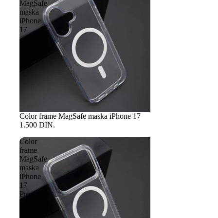
MagSafe
maska
iPhone
17
Color frame MagSafe maska iPhone 17
1.500 DIN.
Color
frame
MagSafe
maska
iPhone
17
Pro